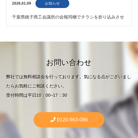
メールが使えなくなる可能性があります｜今…
2026.01.09
お知らせ
千葉県銚子商工会議所の会報同梱でチラシを折り込みさせ
ていただきました。
お問い合わせ
弊社では無料相談会を行っております。気になる点がございまし
たらお気軽にご相談ください。
受付時間は平日10：00~17：30
0120-963-086