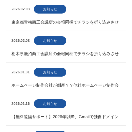
の制作会社」としてご紹介いただきました
2026.02.03
お知らせ
東京都青梅商工会議所の会報同梱でチラシを折り込みさせ
ていただきました。
2026.02.03
お知らせ
栃木県鹿沼商工会議所の会報同梱でチラシを折り込みさせ
ていただきました。
2026.01.31
お知らせ
ホームページ制作会社が倒産？？他社ホームページ制作会
社との契約・運用に不安を感じている方へ
2026.01.16
お知らせ
【無料遠隔サポート】2026年以降、Gmailで独自ドメイン