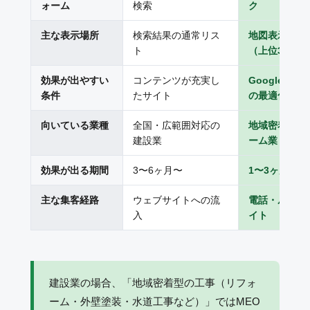
ォーム
検索
ク
主な表示場所
検索結果の通常リス
地図表示・ロ
ト
（上位3枠）
効果が出やすい
コンテンツが充実し
Googleビ
条件
たサイト
の最適化
向いている業種
全国・広範囲対応の
地域密着型の
建設業
ーム業
効果が出る期間
3〜6ヶ月〜
1〜3ヶ月〜
主な集客経路
ウェブサイトへの流
電話・ルート
入
イト
建設業の場合、「地域密着型の工事（リフォ
ーム・外壁塗装・水道工事など）」ではMEO