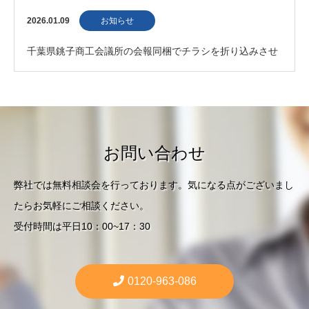
メールが使えなくなる可能性があります｜今…
2026.01.09
お知らせ
千葉県銚子商工会議所の会報同梱でチラシを折り込みさせ
ていただきました。
お問い合わせ
弊社では無料相談会を行っております。気になる点がございまし
たらお気軽にご相談ください。
受付時間は平日10：00~17：30
0120-963-086