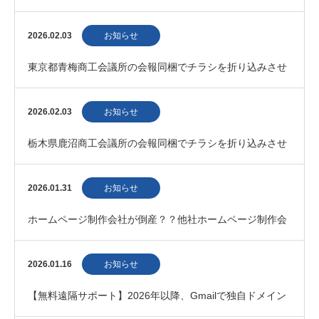
の制作会社」としてご紹介いただきました
2026.02.03
お知らせ
東京都青梅商工会議所の会報同梱でチラシを折り込みさせ
ていただきました。
2026.02.03
お知らせ
栃木県鹿沼商工会議所の会報同梱でチラシを折り込みさせ
ていただきました。
2026.01.31
お知らせ
ホームページ制作会社が倒産？？他社ホームページ制作会
社との契約・運用に不安を感じている方へ
2026.01.16
お知らせ
【無料遠隔サポート】2026年以降、Gmailで独自ドメイン