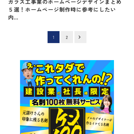
ガラス工事業のホームページデザインまとめ
５選！ホームページ制作時に参考にしたい
内…
投
1
2
稿
の
ペ
ー
ジ
送
り