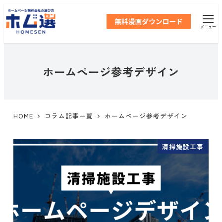
メ
イ
メニュー
ン
コ
ン
テ
ホームページ参考デザイン
ン
ツ
へ
移
HOME
コラム記事一覧
ホームページ参考デザイン
動
清掃施設工事