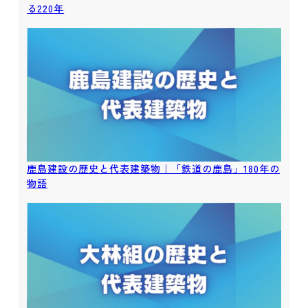
る220年
鹿島建設の歴史と代表建築物｜「鉄道の鹿島」180年の
物語