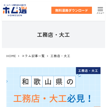
メ
イ
メニュー
ン
コ
ン
テ
工務店・大工
ン
ツ
へ
移
HOME
コラム記事一覧
工務店・大工
動
工務店・大工