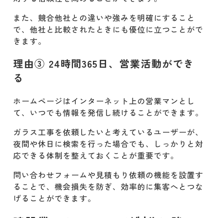
ポイント③ スマホ対応と表示スピー
ドの最適化
また、競合他社との違いや強みを明確にすること
で、他社と比較されたときにも優位に立つことがで
建設業のホームページを制作する時に
きます。
掲載すべき内容
理由③ 24時間365日、営業活動ができ
会社概要と事業内容
る
施工事例と写真
ホームページはインターネット上の営業マンとし
て、いつでも情報を発信し続けることができます。
お客様の声・口コミ
ガラス工事を依頼したいと考えているユーザーが、
よくある質問（FAQ）
夜間や休日に検索を行った場合でも、しっかりと対
応できる体制を整えておくことが重要です。
お問い合わせフォームと電話番号
問い合わせフォームや見積もり依頼の機能を設置す
建設業が集客・求人をする際にホーム
ることで、機会損失を防ぎ、効率的に集客へとつな
ページ以外に必要なもの
げることができます。
ロゴマーク