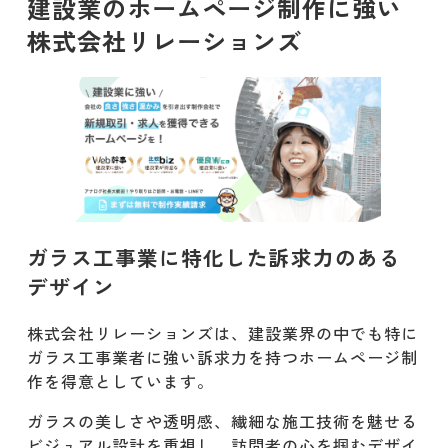
建設業のホームページ制作に強い
株式会社リレーションズ
名刺
パンフレット
看板
封筒
イメージキャラクター
ガラス工事業に特化した訴求力のある
リレーションズの他に建設業のホーム
デザイン
ページ制作に強い制作会社
株式会社リレーションズは、建設業界の中でも特に
株式会社エムハンド
ガラス工事業者に強い訴求力を持つホームページ制
作を得意としています。
BRANU株式会社
ガラスの美しさや透明感、繊細な施工技術を魅せる
AOILO株式会社
ビジュアル設計を重視し、訪問者の心を掴むデザイ