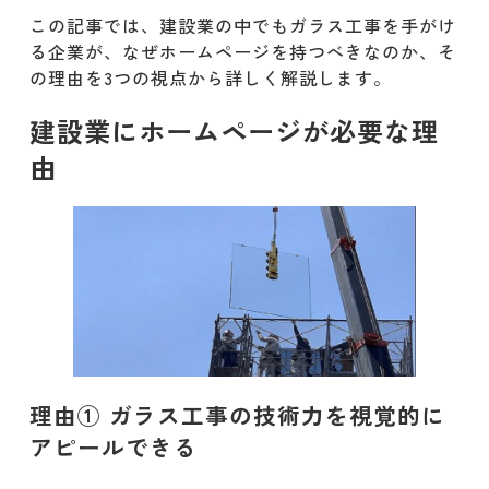
ユーザー目線の分かりやすい情報設
この記事では、建設業の中でもガラス工事を手がけ
計
る企業が、なぜホームページを持つべきなのか、そ
の理由を3つの視点から詳しく解説します。
施工実績やお客様の声で信頼感を与
える
建設業にホームページが必要な理
由
求人ページの充実で人材確保にも貢
献
建設業のホームページ制作の費用相場
は？
一般的な金額相場の制作会社
格安制作会社
理由① ガラス工事の技術力を視覚的に
大手制作会社
アピールできる
建設業のホームページ事例5選