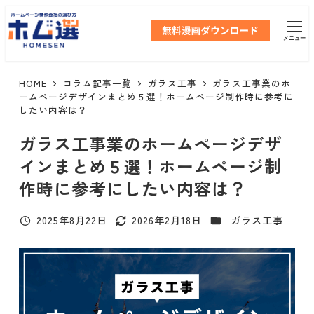
メ
イ
メニュー
ン
コ
ン
HOME
コラム記事一覧
ガラス工事
ガラス工事業のホ
テ
ームページデザインまとめ５選！ホームページ制作時に参考に
したい内容は？
ン
ツ
ガラス工事業のホームページデザ
へ
インまとめ５選！ホームページ制
移
動
作時に参考にしたい内容は？
カテゴリー
2025年8月22日
2026年2月18日
ガラス工事
投稿日
更新日