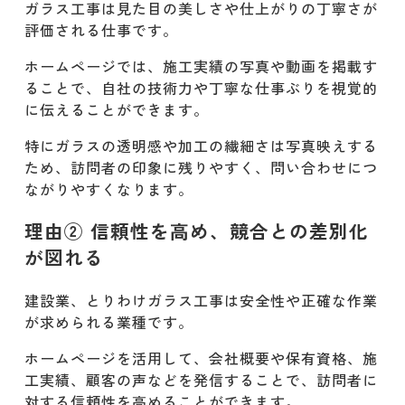
ガラス工事は見た目の美しさや仕上がりの丁寧さが
事例① 日本板硝子S＆S株式会社
評価される仕事です。
事例② AGC硝子建材株式会社
ホームページでは、施工実績の写真や動画を掲載す
ることで、自社の技術力や丁寧な仕事ぶりを視覚的
事例③ 足立硝子株式会社
に伝えることができます。
特にガラスの透明感や加工の繊細さは写真映えする
事例④ 上野硝子工業株式会社
ため、訪問者の印象に残りやすく、問い合わせにつ
事例⑤ 株式会社玉長
ながりやすくなります。
理由② 信頼性を高め、競合との差別化
建設業のホームページ制作で大切な3つ
のポイント
が図れる
ポイント① 施工実績の見せ方にこだ
建設業、とりわけガラス工事は安全性や正確な作業
わる
が求められる業種です。
ポイント② ターゲットユーザーに合
ホームページを活用して、会社概要や保有資格、施
わせた構成設計
工実績、顧客の声などを発信することで、訪問者に
対する信頼性を高めることができます。