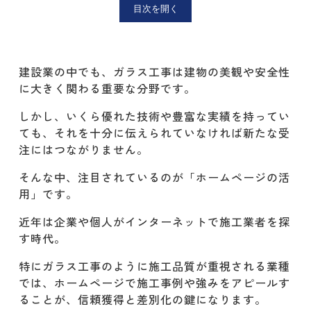
理由② 信頼性を高め、競合との差別
目次を開く
化が図れる
理由③ 24時間365日、営業活動がで
建設業の中でも、ガラス工事は建物の美観や安全性
きる
に大きく関わる重要な分野です。
建設業のホームページ制作に強い株式
しかし、いくら優れた技術や豊富な実績を持ってい
会社リレーションズ
ても、それを十分に伝えられていなければ新たな受
ガラス工事業に特化した訴求力のあ
注にはつながりません。
るデザイン
そんな中、注目されているのが「ホームページの活
用」です。
建設業の集客に特化したSEO対策
近年は企業や個人がインターネットで施工業者を探
業界理解のある担当者による安心サ
す時代。
ポート
特にガラス工事のように施工品質が重視される業種
集客・求人ができる「良いホームペー
では、ホームページで施工事例や強みをアピールす
ジ」とは？
ることが、信頼獲得と差別化の鍵になります。