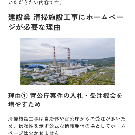
いただきたい内容です。
ジ」とは?
建設業 清掃施設工事にホームペー
技術力・施工実績を具体的に見せる
ジが必要な理由
構成
スマホ対応・操作性の高いデザイン
採用ページに企業の姿勢と人を伝え
るコンテンツ
建設業 清掃施設工事のホームページ制
作の費用相場は?
一般的な金額相場の制作会社
理由① 官公庁案件の入札・受注機会を
増やすため
格安制作会社
清掃施設工事は自治体や官公庁からの受注が多いた
大手制作会社
め、信頼性を示す公式な情報発信の場としてホーム
ページは欠かせません。