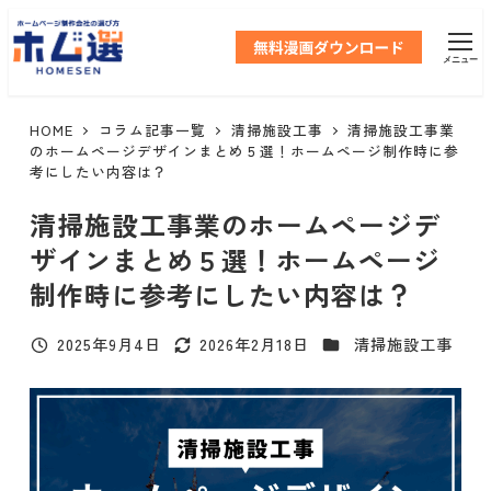
メ
イ
メニュー
ン
コ
ン
HOME
コラム記事一覧
清掃施設工事
清掃施設工事業
テ
のホームページデザインまとめ５選！ホームページ制作時に参
考にしたい内容は？
ン
ツ
清掃施設工事業のホームページデ
へ
ザインまとめ５選！ホームページ
移
動
制作時に参考にしたい内容は？
カテゴリー
2025年9月4日
2026年2月18日
清掃施設工事
投稿日
更新日