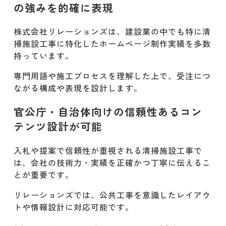
の強みを的確に表現
る際にホームページ以外に必要なもの
ロゴマーク
株式会社リレーションズは、建設業の中でも特に清
掃施設工事に特化したホームページ制作実績を多数
名刺
持っています。
専門用語や施工プロセスを理解した上で、受注につ
パンフレット
ながる構成や表現を設計します。
看板
官公庁・自治体向けの信頼性あるコン
封筒
テンツ設計が可能
イメージキャラクター
入札や提案で信頼性が重視される清掃施設工事で
は、会社の技術力・実績を正確かつ丁寧に伝えるこ
建設業 清掃施設工事のホームページ制
とが重要です。
作に強い制作会社
リレーションズでは、公共工事を意識したレイアウ
BRANU株式会社
トや情報設計に対応可能です。