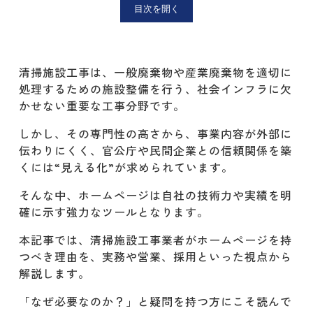
目次を開く
理由② 業務内容の明確な紹介で競合
との差別化ができる
理由③ 採用活動や協力業者募集に活
清掃施設工事は、一般廃棄物や産業廃棄物を適切に
用できる
処理するための施設整備を行う、社会インフラに欠
かせない重要な工事分野です。
建設業 清掃施設工事のホームページ制
しかし、その専門性の高さから、事業内容が外部に
作に強い株式会社リレーションズ
伝わりにくく、官公庁や民間企業との信頼関係を築
業界特化のノウハウで、清掃施設工
くには“見える化”が求められています。
事の強みを的確に表現
そんな中、ホームページは自社の技術力や実績を明
確に示す強力なツールとなります。
官公庁・自治体向けの信頼性あるコ
ンテンツ設計が可能
本記事では、清掃施設工事業者がホームページを持
つべき理由を、実務や営業、採用といった視点から
採用・協力業者向けページの制作に
解説します。
も対応
「なぜ必要なのか？」と疑問を持つ方にこそ読んで
集客・求人ができる「良いホームペー