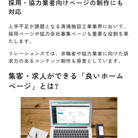
株式会社D-Gripシステム
採用・協力業者向けページの制作にも
対応
AOILO株式会社
人手不足が課題となる清掃施設工事業界において、
株式会社エムハンド
採用ページや協力会社募集ページも重要な役割を果
たします。
株式会社GIG
リレーションズでは、求職者や協力業者に向けた訴
まとめ:建設業 清掃施設工事のホームペ
求力のあるコンテンツ制作も得意としています。
ージ制作は株式会社リレーションズへ
集客・求人ができる「良いホーム
ページ」とは?