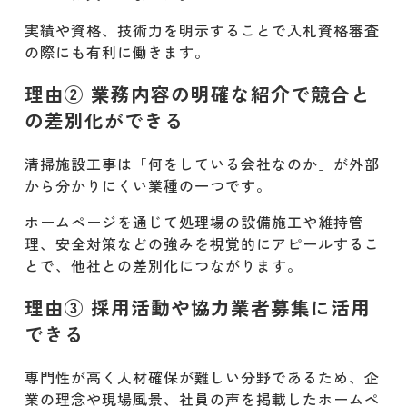
建設業 清掃施設工事のホームページ事
例5選
実績や資格、技術力を明示することで入札資格審査
の際にも有利に働きます。
事例① 株式会社森浦鉄工所
理由② 業務内容の明確な紹介で競合と
事例② 三進工業株式会社
の差別化ができる
事例③ 株式会社保科製作所
清掃施設工事は「何をしている会社なのか」が外部
から分かりにくい業種の一つです。
事例④ 株式会社SENYO
ホームページを通じて処理場の設備施工や維持管
事例⑤ 明和工業株式会社
理、安全対策などの強みを視覚的にアピールするこ
とで、他社との差別化につながります。
建設業 清掃施設工事のホームページ制
作で大切な3つのポイント
理由③ 採用活動や協力業者募集に活用
できる
ポイント① 専門性と実績を正確に伝
える情報設計
専門性が高く人材確保が難しい分野であるため、企
ポイント② 官公庁・自治体向けに信
業の理念や現場風景、社員の声を掲載したホームペ