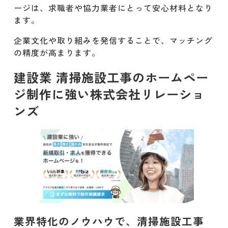
頼を感じさせるデザイン
ージは、求職者や協力業者にとって安心材料となり
ます。
ポイント③ 採用・協力会社募集にも
活用できる構成
企業文化や取り組みを発信することで、マッチング
の精度が高まります。
建設業 清掃施設工事のホームページを
建設業 清掃施設工事のホームペー
制作する時に掲載すべき内容
ジ制作に強い株式会社リレーショ
会社概要と保有資格・認証の明示
ンズ
施工実績（清掃施設・関連プラン
ト）
サービス内容と対応業務
採用情報・協力会社募集ページ
お問い合わせ・見積もりフォーム
業界特化のノウハウで、清掃施設工事
建設業 清掃施設工事が集客・求人をす