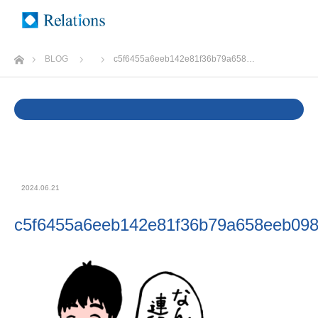
ホーム
BLOG
c5f6455a6eeb142e81f36b79a658…
Warning
: Undefined variable $cat_name in
/home/rlts/relations.ne.jp/public_html/wp/wp-
content/themes/relations/single.php
on line
37
2024.06.21
c5f6455a6eeb142e81f36b79a658eeb09