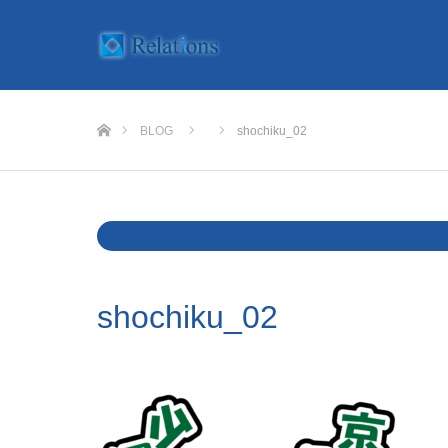
ホーム
BLOG
shochiku_02
Warning
: Undefined variable $cat_name in
/home/rlts/relat
shochiku_02