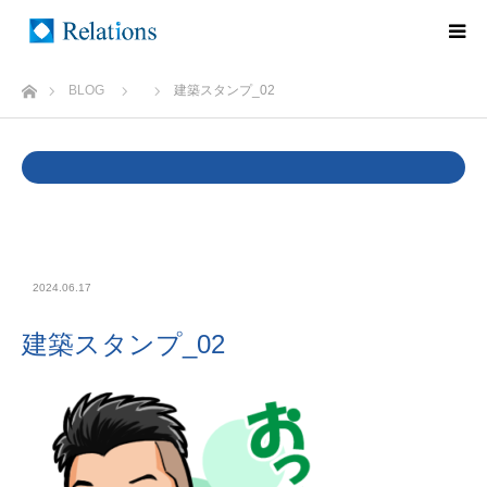
ホーム
BLOG
建築スタンプ_02
Warning
: Undefined variable $cat_name in
/home/rlts/relations.ne.jp/public_html/wp/wp-
content/themes/relations/single.php
on line
37
2024.06.17
建築スタンプ_02