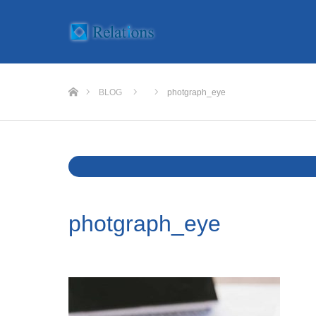
ホーム
BLOG
photgraph_eye
Warning
: Undefined variable $cat_name in
/home/rlts/relat
photgraph_eye