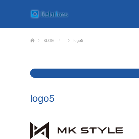
ホーム
BLOG
logo5
Warning
: Undefined variable $cat_name in
/home/rlts/relat
logo5