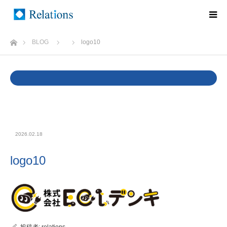
ホーム
BLOG
logo10
Warning
: Undefined variable $cat_name in
/home/rlts/relations.ne.jp/public_html/wp/wp-
content/themes/relations/single.php
on line
37
2026.02.18
logo10