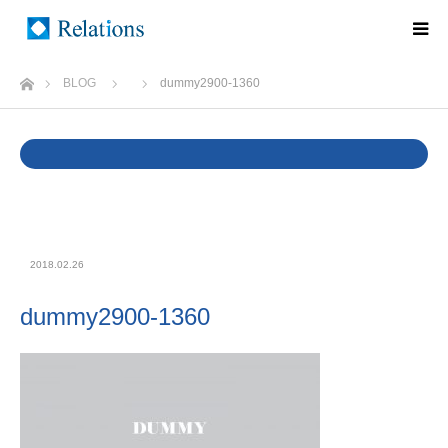
ホーム
BLOG
dummy2900-1360
Warning
: Undefined variable $cat_name in
/home/rlts/relations.ne.jp/public_html/wp/wp-
content/themes/relations/single.php
on line
37
2018.02.26
dummy2900-1360