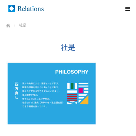
ホーム
社是
社是