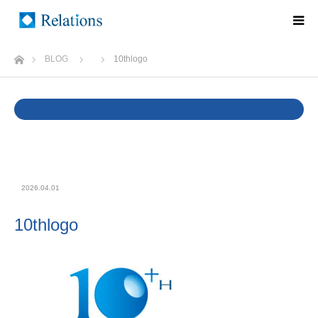
ホーム
BLOG
10thlogo
Warning
: Undefined variable $cat_name in
/home/rlts/relations.ne.jp/public_html/wp/wp-
content/themes/relations/single.php
on line
37
2026.04.01
10thlogo