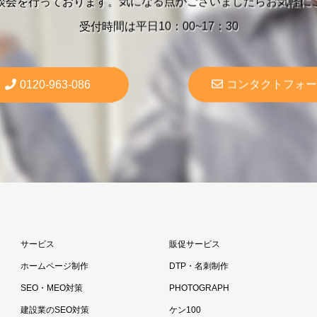
談会を行っております。気になる点がございましたらお気軽に
受付時間は平日10：00~17：30
0120-963-086
コンタクトフォー
サービス
販促サービス
ホームページ制作
DTP・名刺制作
SEO・MEO対策
PHOTOGRAPH
建設業のSEO対策
ケン100