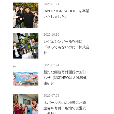
2026.01.21
Re:DESIGN SCHOOLを卒業
いたしました。
2025.10.16
レゲエシンガーRAY様に
「やってもないのに / 株式会
社…
2025.07.24
新たな継続寄付開始のお知
らせ（認定NPO法人乳房健
康研究…
2025.07.02
ネパールの山岳地帯に水道
設備を寄付・現地で開通式
に参加し…