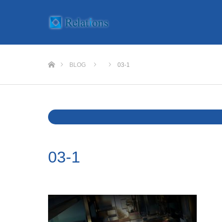
ホーム
BLOG
03-1
Warning
: Undefined variable $cat_name in
/home/rlts/relat
03-1