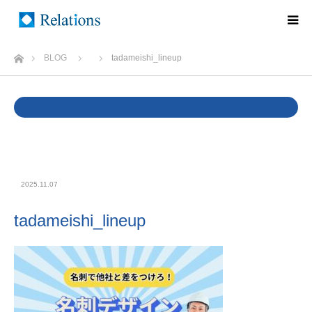
ホーム
BLOG
tadameishi_lineup
Warning
: Undefined variable $cat_name in
/home/rlts/relations.ne.jp/public_html/wp/wp-
content/themes/relations/single.php
on line
37
2025.11.07
tadameishi_lineup