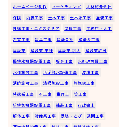
ホームページ制作
マーケティング
人材紹介会社
保険
内装工事
土木工事
土木系工事
塗装工事
外構工事・エクステリア
屋根工事
工務店・大工
左官工事
建具工事
建築会社
建築系工事
建設業
建設業 業種
建設業 求人
建設業許可
揚排水機器設置工事
板金工事
水処理設備工事
水道施設工事
汚泥脱水設備工事
浚渫工事
消防施設工事
清掃施設工事
熱絶縁工事
特殊系工事
石工事
税理士
管工事
給排気機器設置工事
舗装工事
行政書士
解体工事
設備系工事
足場・とび
造園工事
運搬機器設置工事
鉄筋工事
鋼構造物工事