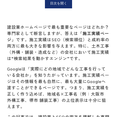
目次を開く
▼ 施工実績タイトルの正しい書き方
▼ 工事場所（市区町村）を必ず記載
建設業ホームページで最も重要なページはどれか？
する理由
専門家として断言しますが、答えは
「施工実績ペー
施工実績ページが成約率を上げる理由
ジ」
です。施工実績はSEO（検索順位）と成約率の
両方に最も大きな影響を与えます。特に、土木工事
土木工事（外構・舗装・造成）に特化
（外構・舗装・造成など）の会社において施工実績
した施工実績の書き方
は“検索結果を動かすエンジン”です。
▼ 外構工事の場合
Googleは「実際にどの地域でどんな工事を行って
いる会社か」を知りたがっています。施工実績ペー
▼ 舗装工事の場合
ジはその情報を最も自然に、最も大量にGoogleへ
渡すことができるページです。つまり、施工実績を
▼ 造成工事の場合
正しく作り込めば、地域名×工事名（例：大阪市
外構工事、堺市 舗装工事）の上位表示は十分に狙
施工実績の更新頻度とSEOの関係（更
えます。
新は“量より継続”）
この記事では、建設業とSEOの両方を理解した専門