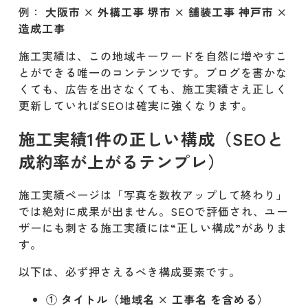
例：
大阪市 × 外構工事
堺市 × 舗装工事
神戸市 ×
▼ 失敗例③ 地域名が入っていない
造成工事
▼ 失敗例④ 外注記事で量産してい
施工実績は、この地域キーワードを自然に増やすこ
る
とができる唯一のコンテンツです。ブログを書かな
くても、広告を出さなくても、施工実績さえ正しく
施工実績で成果を出している会社
更新していればSEOは確実に強くなります。
成功例①：外構工事で地域1位を取
施工実績1件の正しい構成（SEOと
ったA社
成約率が上がるテンプレ）
成功例②：舗装工事の専門性をアピ
ールし問い合わせが5倍に増えたB社
施工実績ページは「写真を数枚アップして終わり」
では絶対に成果が出ません。SEOで評価され、ユー
成功例③：造成工事の実績更新で
ザーにも刺さる施工実績には“正しい構成”がありま
Googleビジネスプロフィールの評価
す。
も上がったC社
以下は、必ず押さえるべき構成要素です。
まとめ｜施工実績は建設業SEOの最重
① タイトル（地域名 × 工事名 を含める）
要コンテンツであり“会社の資産”