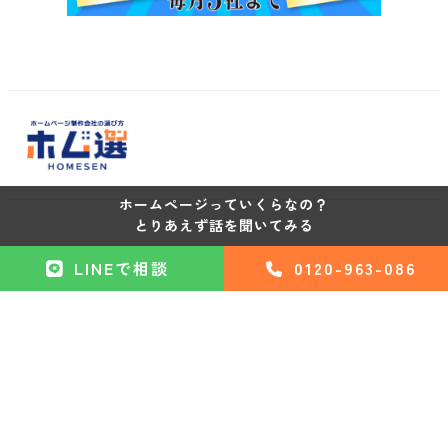
ホームページっていくらなの？
とりあえず話を聞いてみる
LINEで相談
0120-963-086
住所
：〒530-0012 大阪府大阪市北区芝田2-8-11 共栄ビル
210E
受付時間
：10:00~17:30
定休日
：土日祝
©ホムセン