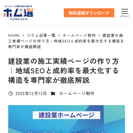
メ
イ
メニュー
ン
コ
ン
HOME
コラム記事一覧
ホームページ制作
建設業の施
テ
工実績ページの作り方｜地域SEOと成約率を最大化する構造を
専門家が徹底解説
ン
ツ
建設業の施工実績ページの作り方
へ
｜地域SEOと成約率を最大化する
移
動
構造を専門家が徹底解説
カテゴリー
2025年12月13日
ホームページ制作
投稿日