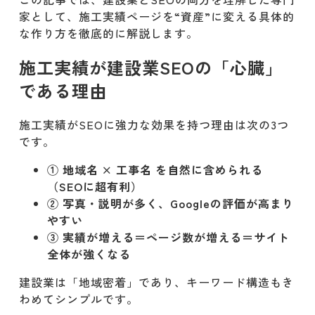
▼ 理想の更新頻度
家として、施工実績ページを“資産”に変える具体的
な作り方を徹底的に解説します。
▼ 更新頻度がSEOを後押しする理由
施工実績が建設業SEOの「心臓」
画像SEO（altタグ・ファイル名）が施
である理由
工実績の成果を左右する
施工実績がSEOに強力な効果を持つ理由は次の3つ
▼ altタグの付け方（絶対ルール）
です。
▼ ファイル名の付け方（SEOに有
① 地域名 × 工事名 を自然に含められる
利）
（SEOに超有利）
② 写真・説明が多く、Googleの評価が高まり
やってはいけない施工実績（失敗例）
やすい
③ 実績が増える＝ページ数が増える＝サイト
▼ 失敗例① 写真が少ない（もしく
全体が強くなる
は暗い）
建設業は「地域密着」であり、キーワード構造もき
▼ 失敗例② 説明文が短く内容が薄
わめてシンプルです。
い