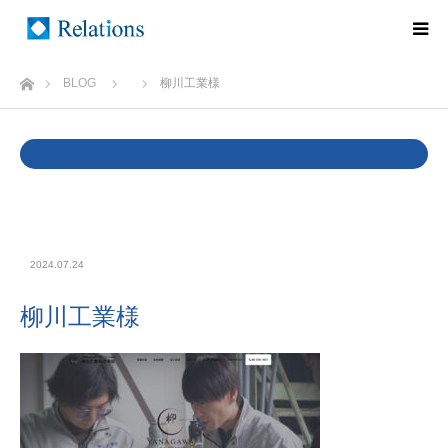
ホーム
BLOG
柳川工業様
Warning
: Undefined variable $cat_name in
/home/rlts/relations.ne.jp/public_html/wp/wp-
content/themes/relations/single.php
on line
37
2024.07.24
柳川工業様