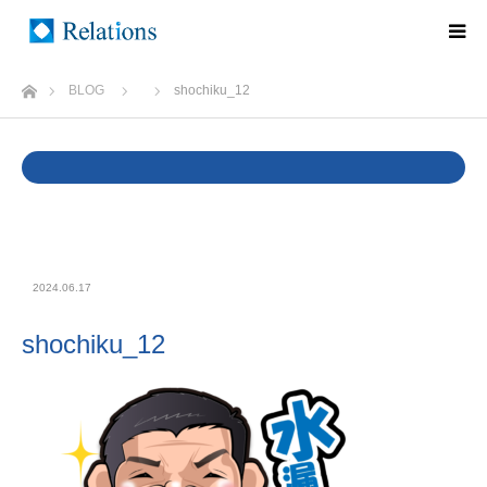
ホーム
BLOG
shochiku_12
Warning
: Undefined variable $cat_name in
/home/rlts/relations.ne.jp/public_html/wp/wp-
content/themes/relations/single.php
on line
37
2024.06.17
shochiku_12