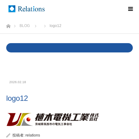
ホーム
BLOG
logo12
Warning
: Undefined variable $cat_name in
/home/rlts/relations.ne.jp/public_html/wp/wp-
content/themes/relations/single.php
on line
37
2026.02.18
logo12
投稿者:
relations