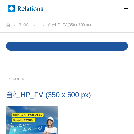
ホーム
BLOG
自社HP_FV (350 x 600 px)
Warning
: Undefined variable $cat_name in
/home/rlts/relations.ne.jp/public_html/wp/wp-
content/themes/relations/single.php
on line
37
2024.08.16
自社HP_FV (350 x 600 px)